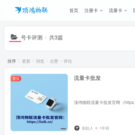
首页
注册卡
流量卡
号卡评测
共3篇
排序
更新
浏览
点赞
评论
流量卡批发
置顶
创始人
1年前