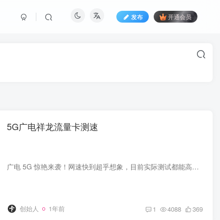
发布
开通会员
5G广电祥龙流量卡测速
广电 5G 惊艳来袭！网速快到超乎想象，目前实际测试都能高达400兆。无论是看高清视频还是下载大文件，都能瞬间完成。即使身处小镇，也体验到顶级的网络速度。接下来让我们感受感受广电 5G 的强...
创始人
1年前
1
4088
369