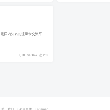
顶鸿物联论坛（https://liulk.cn/ ）是国内知名的流量卡交流平台，以下为你详细介绍： 顶鸿物联有大量技术教程、流量卡物联卡测评等资源领域。汇聚众多流量卡爱好者，会员可交流经验、分享成果...
0
5647
252
关于我们
项目合作
sitemap