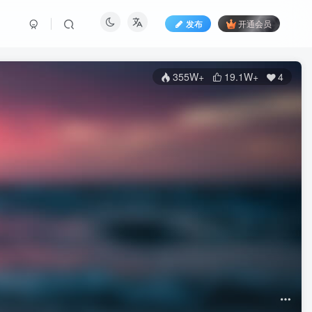
发布
开通会员
355W+
19.1W+
4