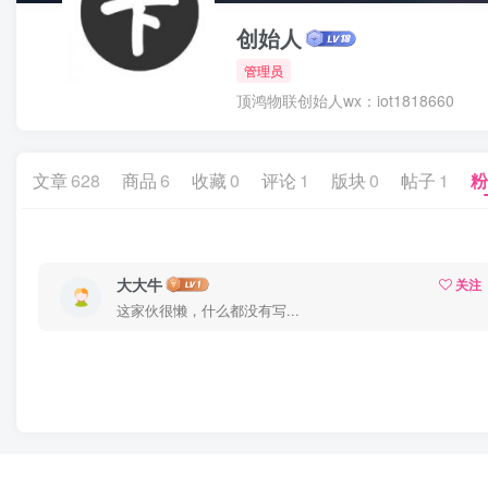
创始人
管理员
顶鸿物联创始人wx：iot1818660
文章
628
商品
6
收藏
0
评论
1
版块
0
帖子
1
粉
大大牛
关注
这家伙很懒，什么都没有写...