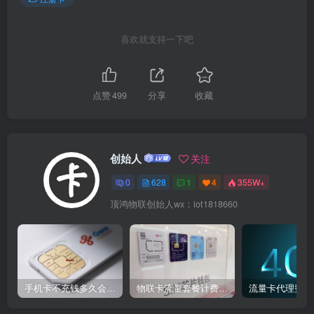
喜欢就支持一下吧
点赞
499
分享
收藏
创始人
关注
0
628
1
4
355W+
顶鸿物联创始人wx：iot1818660
手机卡不充钱多久会被自动销户？
物联卡流量套餐计费方式
流量卡代理费用