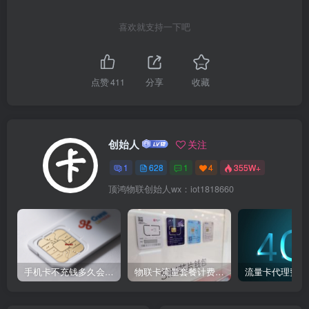
喜欢就支持一下吧
点赞
411
分享
收藏
创始人
关注
1
628
1
4
355W+
顶鸿物联创始人wx：iot1818660
手机卡不充钱多久会被自动销户？
物联卡流量套餐计费方式
流量卡代理费用