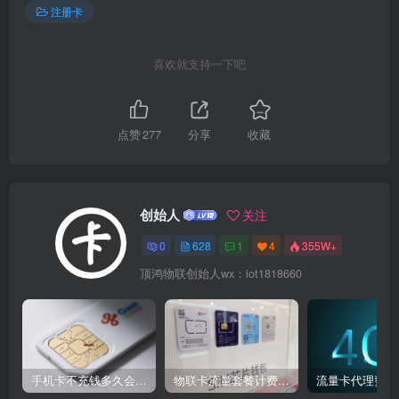
注册卡
喜欢就支持一下吧
点赞
277
分享
收藏
创始人
关注
0
628
1
4
355W+
顶鸿物联创始人wx：iot1818660
手机卡不充钱多久会被自动销户？
物联卡流量套餐计费方式
流量卡代理费用