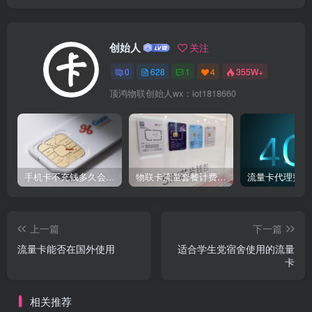
创始人
关注
0
628
1
4
355W+
顶鸿物联创始人wx：iot1818660
手机卡不充钱多久会被自动销户？
物联卡流量套餐计费方式
流量卡代理费用
上一篇
下一篇
流量卡能否在国外使用​
适合学生党宿舍使用的流量
卡​
相关推荐