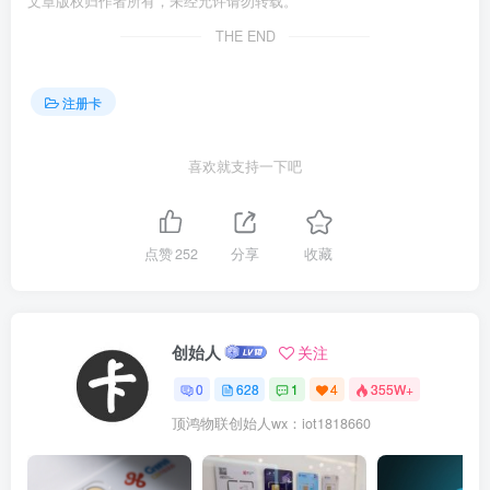
文章版权归作者所有，未经允许请勿转载。
THE END
注册卡
喜欢就支持一下吧
点赞
252
分享
收藏
创始人
关注
0
628
1
4
355W+
顶鸿物联创始人wx：iot1818660