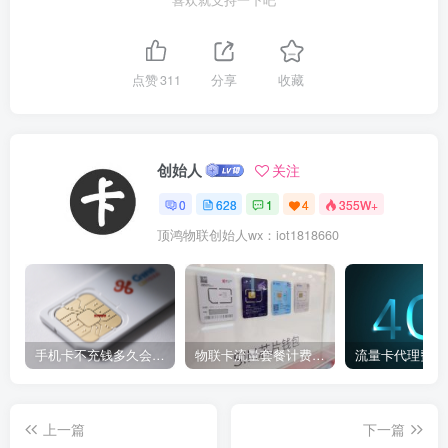
喜欢就支持一下吧
点赞
311
分享
收藏
创始人
关注
0
628
1
4
355W+
顶鸿物联创始人wx：iot1818660
手机卡不充钱多久会被自动销户？
物联卡流量套餐计费方式
流量卡代理费用
上一篇
下一篇