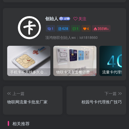
创始人
关注
1
628
1
4
355W+
顶鸿物联创始人wx：iot1818660
手机卡不充钱多久会被自动销户？
物联卡流量套餐计费方式
流量卡代理费用
上一篇
下一篇
物联网流量卡批发厂家
校园号卡代理推广技巧
相关推荐