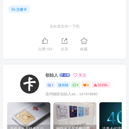
注册卡
喜欢就支持一下吧
点赞
153
分享
收藏
创始人
关注
1
628
1
4
355W+
顶鸿物联创始人wx：iot1818660
手机卡不充钱多久会被自动销户？
物联卡流量套餐计费方式
流量卡代理费用