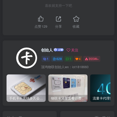
喜欢就支持一下吧
点赞
129
分享
收藏
创始人
关注
1
628
1
4
355W+
顶鸿物联创始人wx：iot1818660
手机卡不充钱多久会被自动销户？
物联卡流量套餐计费方式
流量卡代理费用