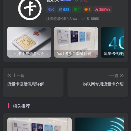
0
628
1
4
355W+
顶鸿物联创始人wx：iot1818660
手机卡不充钱多久会被自动销户？
物联卡流量套餐计费方式
流量卡代理费用
上一篇
下一篇
流量卡激活教程详解​
物联网专用流量卡介绍​
相关推荐