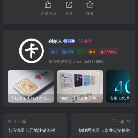
点赞
459
分享
收藏
创始人
关注
1
628
1
4
355W+
顶鸿物联创始人wx：iot1818660
手机卡不充钱多久会被自动销户？
物联卡流量套餐计费方式
流量卡代理费用
上一篇
下一篇
电信流量卡异地注销流程​
物联网流量卡套餐定制服务​