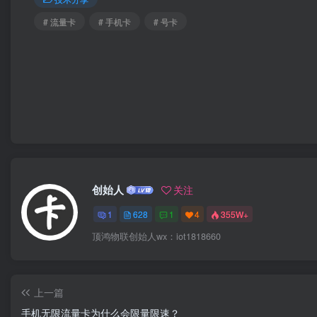
# 流量卡
# 手机卡
# 号卡
创始人
关注
1
628
1
4
355W+
顶鸿物联创始人wx：iot1818660
上一篇
手机无限流量卡为什么会限量限速？