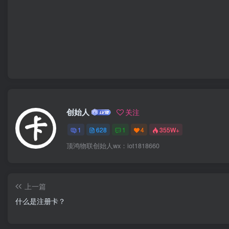
创始人
关注
1
628
1
4
355W+
顶鸿物联创始人wx：iot1818660
上一篇
什么是注册卡？