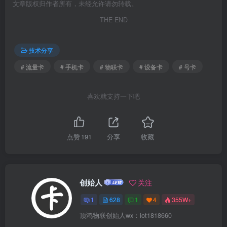
文章版权归作者所有，未经允许请勿转载。
THE END
技术分享
# 流量卡
# 手机卡
# 物联卡
# 设备卡
# 号卡
喜欢就支持一下吧
点赞
191
分享
收藏
创始人
关注
1
628
1
4
355W+
顶鸿物联创始人wx：iot1818660