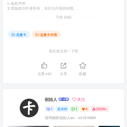
©
版权声明
文章版权归作者所有，未经允许请勿转载。
THE END
流量卡
流量卡评测
喜欢就支持一下吧
点赞
443
分享
收藏
创始人
关注
1
628
1
4
355W+
顶鸿物联创始人wx：iot1818660