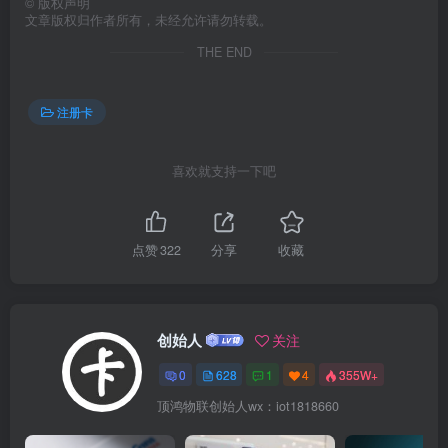
©
版权声明
文章版权归作者所有，未经允许请勿转载。
THE END
注册卡
喜欢就支持一下吧
点赞
322
分享
收藏
创始人
关注
0
628
1
4
355W+
顶鸿物联创始人wx：iot1818660