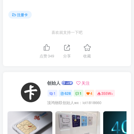
注册卡
喜欢就支持一下吧
点赞
349
分享
收藏
创始人
关注
1
628
1
4
355W+
顶鸿物联创始人wx：iot1818660