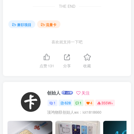
THE END
兼职项目
流量卡
喜欢就支持一下吧
点赞
131
分享
收藏
创始人
关注
1
628
1
4
355W+
顶鸿物联创始人wx：iot1818660