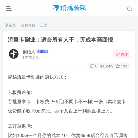
首页
兼职项目
正文
流量卡副业：适合所有人干，无成本高回报
创始人
关注
1年前更新
0
6589
131
揭秘流量卡副业的赚钱方式：
卡板费差价:
①批量拿卡，卡板费 2~5元(不同卡不一样)一张卡卖出去卡
板费能多收10元20元。卖个几百上千利润直接上万。
②订单返佣:
比如100G一个月你的成本:10，你卖39.9(后台可以自己调售