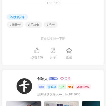
THE END
技术分享
# 流量卡
# 手机卡
# 号卡
喜欢就支持一下吧
点赞
259
分享
收藏
创始人
关注
0
628
1
4
355W+
顶鸿物联创始人wx：iot1818660