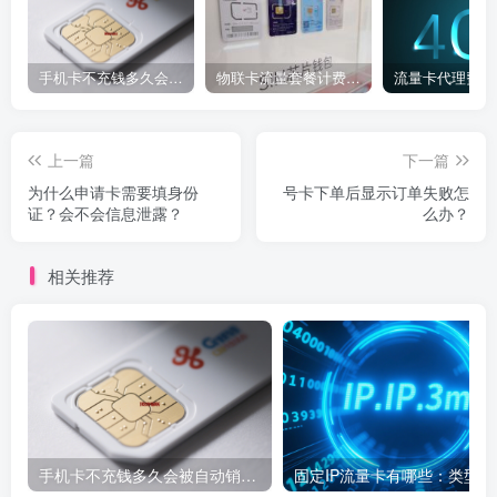
手机卡不充钱多久会被自动销户？
物联卡流量套餐计费方式
流量卡代理费用
上一篇
下一篇
为什么申请卡需要填身份
号卡下单后显示订单失败怎
证？会不会信息泄露？
么办？
相关推荐
手机卡不充钱多久会被自动销户？
固定