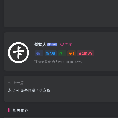
创始人
关注
1
628
1
4
355W+
顶鸿物联创始人wx：iot1818660
上一篇
永安wifi设备物联卡供应商
相关推荐