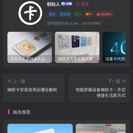
创始人
关注
0
628
1
4
355W+
顶鸿物联创始人wx：iot1818660
手机卡不充钱多久会被自动销户？
物联卡流量套餐计费方式
流量卡代理费用
上一篇
下一篇
物联卡安装使用步骤全解析
智能穿戴设备物联卡：开启
便捷生活新方式
相关推荐