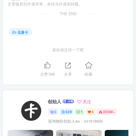
文章版权归作者所有，未经允许请勿转载。
THE END
流量卡
喜欢就支持一下吧
点赞
396
分享
收藏
创始人
关注
0
628
1
4
355W+
顶鸿物联创始人wx：iot1818660