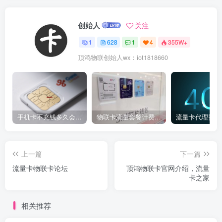
创始人
关注
1
628
1
4
355W+
顶鸿物联创始人wx：iot1818660
手机卡不充钱多久会被自动销户？
物联卡流量套餐计费方式
流量卡代理费用
上一篇
下一篇
流量卡物联卡论坛
顶鸿物联卡官网介绍，流量
卡之家
相关推荐