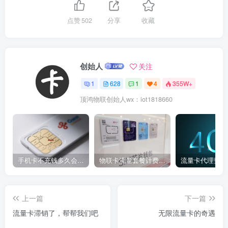
点赞
502
分享
收藏
创始人
关注
1
628
1
4
355W+
顶鸿物联创始人wx：iot1818660
手机卡不充钱多久会被自动销户？
物联卡流量套餐计费方式
流量卡代理费用
上一篇
下一篇
流量卡滞销了，帮帮我们吧
无限流量卡的奇遇